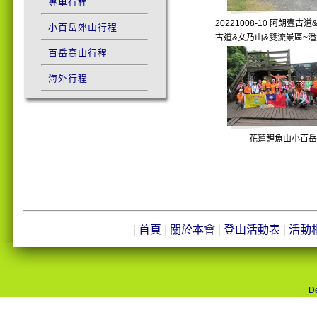
專車行程
20221008-10 阿朗壹古
小百岳郊山行程
古道&女乃山&雙流景區~
百岳高山行程
海外行程
花蓮鯉魚山小百岳
|
首頁
|
關於本會
|
登山活動表
|
活動
De