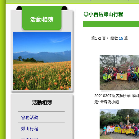
◎小百岳郊山行程
活動相簿
第1 /2 頁， 總數
15
筆
20210307新店獅仔頭山
走~朱森為小組
活動相簿
會務活動
郊山行程