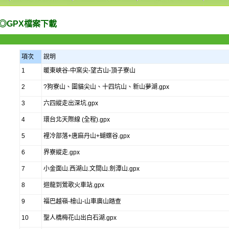
◎GPX檔案下載
項次
說明
1
暖東峽谷-中窯尖-望古山-頂子寮山
2
?狗寮山、圍貓尖山、十四坑山、新山夢湖.gpx
3
六四縱走出深坑.gpx
4
環台北天際線 (全程).gpx
5
裡冷部落+唐麻丹山+蝴蝶谷.gpx
6
界寮縱走.gpx
7
小金面山.西湖山.文間山.劍潭山.gpx
8
迴龍到鶯歌火車站.gpx
9
福巴越嶺-檜山-山車廣山踏查
10
聖人橋梅花山出白石湖.gpx