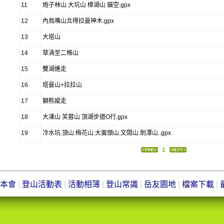
11
炮子林山 大坑山 樟湖山 貓空.gpx
12
內鳥嘴山北得拉曼神木.gpx
13
大塔山
14
草湳至二格山
15
雙湖連走
16
塔曼山+拉拉山
17
獅熊縱走
18
大凍山 芙蓉山 頂湖步道O行.gpx
19
冷水坑.頂山.梅花山.大崙頭山.文間山.劍潭山..gpx
1
本會
|
登山活動表
|
活動相簿
|
登山常識
|
岳友園地
|
檔案下載
|