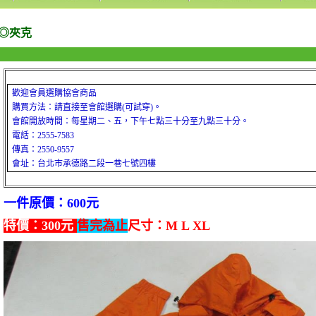
◎夾克
歡迎會員選購協會商品
購買方法：請直接至會館選購
(
可試穿
)
。
會館開放時間：每星期二、五，下午七點三十分至九點三十分。
電話：
2555-7583
傳真：
2550-9557
會址：台北市承德路二段一巷七號四樓
一件原價：600元
特價：300元
售完為止
尺寸：M L XL