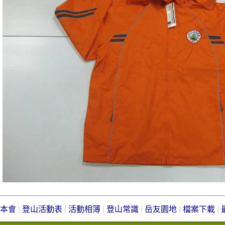
本會
|
登山活動表
|
活動相簿
|
登山常識
|
岳友園地
|
檔案下載
|